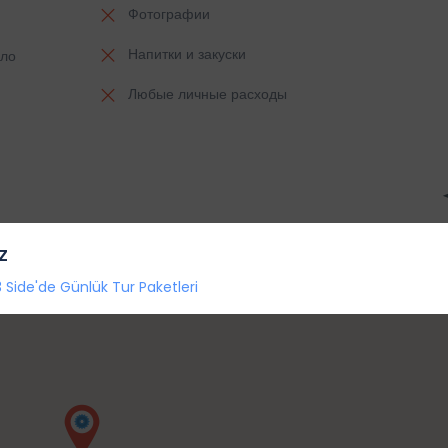
Фотографии
Напитки и закуски
сло
Любые личные расходы
z
 Side'de Günlük Tur Paketleri