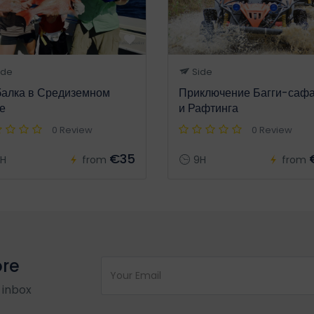
ide
Side
алка в Средиземном
Приключение Багги-саф
е
и Рафтинга
0 Review
0 Review
€35
H
from
9H
from
ore
 inbox