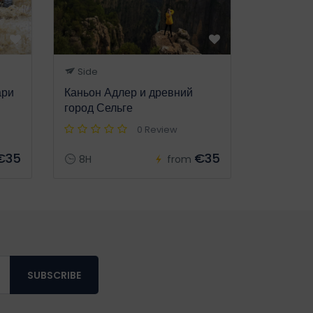
Side
ари
Каньон Адлер и древний
город Сельге
0 Review
€35
€35
8H
from
SUBSCRIBE