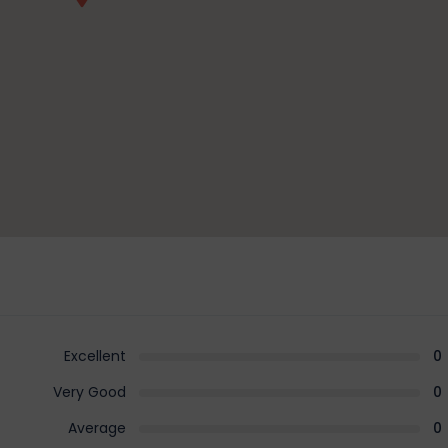
Excellent
0
Very Good
0
Average
0