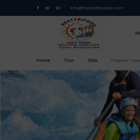
info@thebesttripside.com
H
Home
Tour
Side
Рафтинг-при