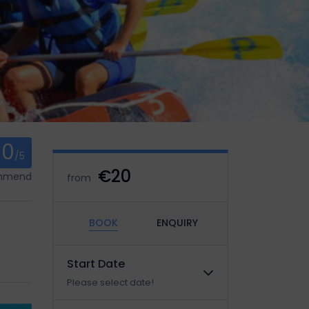
0
/5
€20
ommend
from
BOOK
ENQUIRY
Start Date
Please select date!