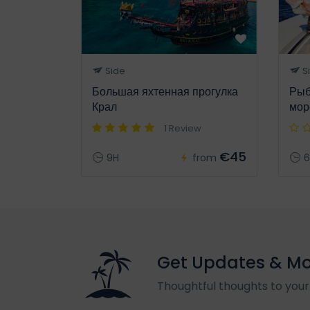
Side
S
Большая яхтенная прогулка
Рыб
Крал
мор
1 Review
€45
9H
from
6
Get Updates & M
Thoughtful thoughts to your