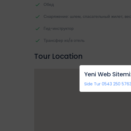
Обед
Снаряжение: шлем, спасательный жилет, ве
Гид-инструктор
Трансфер из/в отель
Tour Location
Yeni Web Sitemi
Side Tur 0543 250 5763