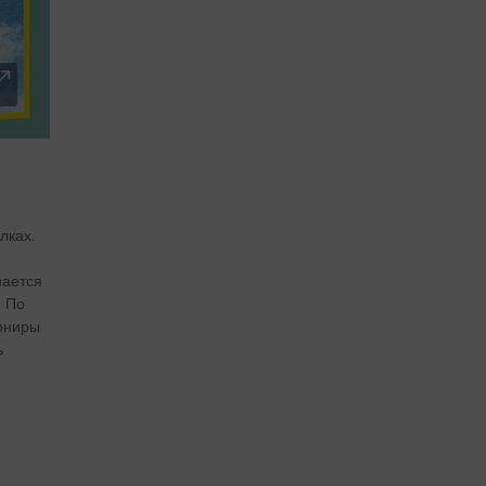
лках.
нается
. По
арниры
ь