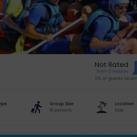
Not Rated
from 0 reviews
0% of guests rec
ype
Group Size
Location
10 persons
Side