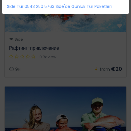
Side Tur 0543 250 5763 Side'de Günlük Tur Paketleri
Side
Рафтинг-приключение
0 Review
€20
9H
from