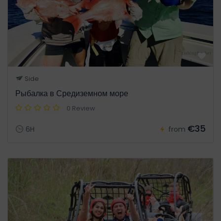
Side
Рыбалка в Средиземном море
0 Review
€35
6H
from